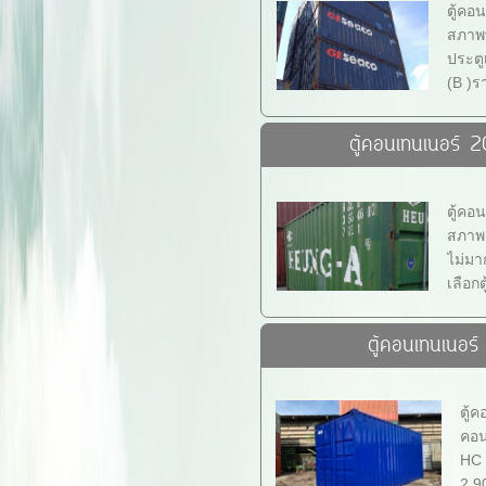
ตู้คอ
สภาพพ
ประตูเ
(B )ร
ตู้คอนเทนเนอร์ 
ตู้คอ
สภาพด
ไม่มาก
เลือกต
ตู้คอนเทนเนอร
ตู้
คอน
HC 
2.9