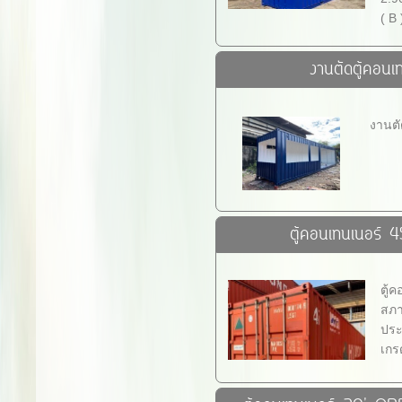
( B 
งานตัดตู้คอนเ
งานตั
ตู้คอนเทนเนอร์ 4
ตู้
สภา
ประต
เกร