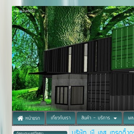
คอนเทนเนอร์กรุ๊ป
เกี่ยวกับเรา
สินค้า - บริการ
ผล
หน้าแรก
บริษัท พี เอส เทรดดิ้ง
ตู้คอนเทนเนอร์มือสอง