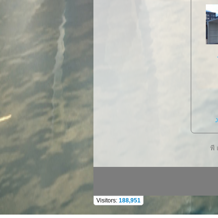
ง
พี
Visitors:
188,951