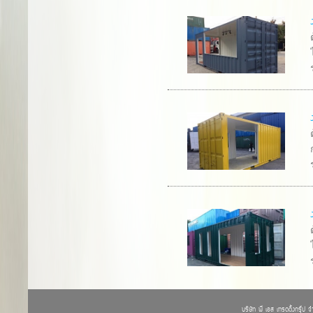
บริษัท พี เอส เทรดดิ้งกรุ๊ป